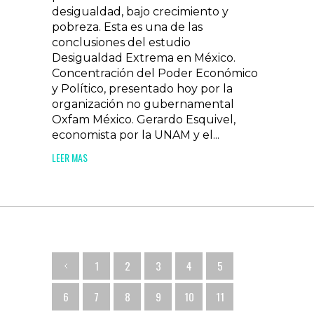
desigualdad, bajo crecimiento y
pobreza. Esta es una de las
conclusiones del estudio
Desigualdad Extrema en México.
Concentración del Poder Económico
y Político, presentado hoy por la
organización no gubernamental
Oxfam México. Gerardo Esquivel,
economista por la UNAM y el...
LEER MAS
1
2
3
4
5
6
7
8
9
10
11