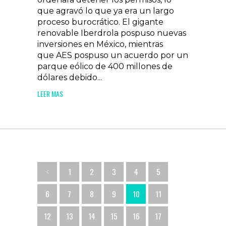
que agravó lo que ya era un largo
proceso burocrático. El gigante
renovable Iberdrola pospuso nuevas
inversiones en México, mientras
que AES pospuso un acuerdo por un
parque eólico de 400 millones de
dólares debido...
LEER MAS
1
2
3
4
5
6
7
8
9
10
11
12
13
14
15
16
17