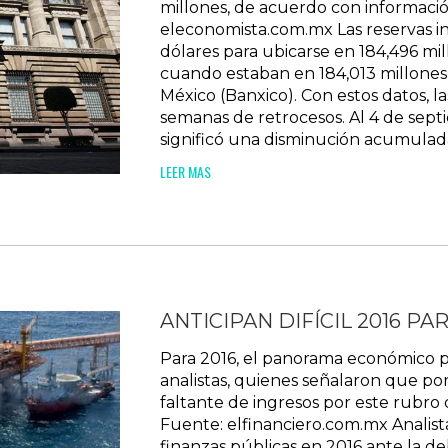
millones, de acuerdo con informaci
eleconomista.com.mx Las reservas in
dólares para ubicarse en 184,496 mill
cuando estaban en 184,013 millones
México (Banxico). Con estos datos, la
semanas de retrocesos. Al 4 de septi
significó una disminución acumulada,
LEER MAS
ANTICIPAN DIFÍCIL 2016 P
Para 2016, el panorama económico p
analistas, quienes señalaron que por
faltante de ingresos por este rubro
Fuente: elfinanciero.com.mx Analista
finanzas públicas en 2016 ante la d