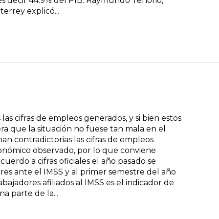
 es decir 44.9% del PIB. Raymundo Tenorio,
rrey explicó...
as cifras de empleos generados, y si bien estos
era que la situación no fuese tan mala en el
nan contradictorias las cifras de empleos
onómico observado, por lo que conviene
uerdo a cifras oficiales el año pasado se
res ante el IMSS y al primer semestre del año
abajadores afiliados al IMSS es el indicador de
a parte de la...