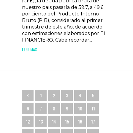
(CFE), la deuda pública bruta de
nuestro país pasaría de 39.7, a 49.6
por ciento del Producto Interno
Bruto (PIB), considerado al primer
trimestre de este año, de acuerdo
con estimaciones elaborados por EL
FINANCIERO. Cabe recordar...
LEER MAS
1
2
3
4
5
6
7
8
9
10
11
12
13
14
15
16
17