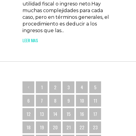
utilidad fiscal o ingreso neto.Hay
muchas complejidades para cada
caso, pero en términos generales, el
procedimiento es deducir a los
ingresos que las...
LEER MAS
1
2
3
4
5
6
7
8
9
10
11
12
13
14
15
16
17
18
19
20
21
22
23