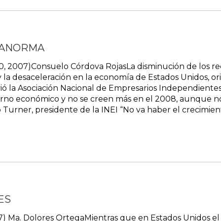
 PANORMA
 10, 2007)Consuelo Córdova RojasLa disminución de los 
la desaceleración en la economía de Estados Unidos, orig
ió la Asociación Nacional de Empresarios Independient
orno económico y no se creen más en el 2008, aunque n
 Turner, presidente de la INEI “No va haber el crecimient
ES
07) Ma. Dolores OrtegaMientras que en Estados Unidos e