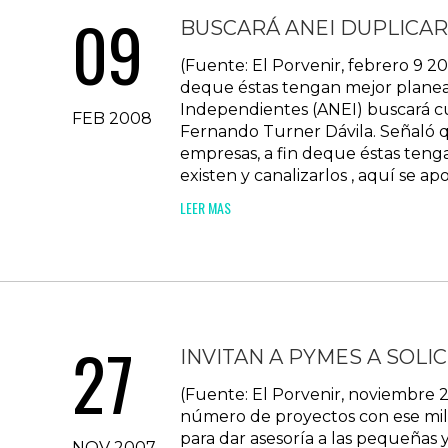
09
BUSCARÁ ANEI DUPLICAR
(Fuente: El Porvenir, febrero 9 
deque éstas tengan mejor planeac
Independientes (ANEI) buscará cu
FEB 2008
Fernando Turner Dávila. Señaló 
empresas, a fin deque éstas ten
existen y canalizarlos , aquí se ap
LEER MAS
27
INVITAN A PYMES A SOLI
(Fuente: El Porvenir, noviembre 
número de proyectos con ese mill
para dar asesoría a las pequeñas
NOV 2007