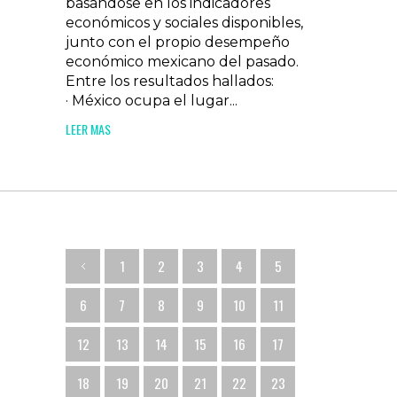
basándose en los indicadores
económicos y sociales disponibles,
junto con el propio desempeño
económico mexicano del pasado.
Entre los resultados hallados:
· México ocupa el lugar...
LEER MAS
1
2
3
4
5
6
7
8
9
10
11
12
13
14
15
16
17
18
19
20
21
22
23