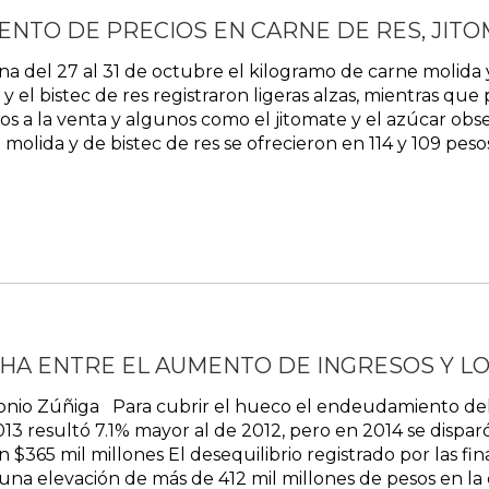
NTO DE PRECIOS EN CARNE DE RES, JITO
 del 27 al 31 de octubre el kilogramo de carne molida y 
 el bistec de res registraron ligeras alzas, mientras que
s a la venta y algunos como el jitomate y el azúcar obs
olida y de bistec de res se ofrecieron en 114 y 109 peso
CHA ENTRE EL AUMENTO DE INGRESOS Y L
nio Zúñiga Para cubrir el hueco el endeudamiento del s
2013 resultó 7.1% mayor al de 2012, pero en 2014 se disp
n $365 mil millones El desequilibrio registrado por las f
una elevación de más de 412 mil millones de pesos en la