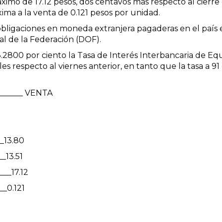
ximo de 17.12 pesos, dos centavos más respecto al cierre
ima a la venta de 0.121 pesos por unidad.
obligaciones en moneda extranjera pagaderas en el país 
ial de la Federación (DOF).
3.2800 por ciento la Tasa de Interés Interbancaria de Equil
 respecto al viernes anterior, en tanto que la tasa a 91 
______ VENTA
__13.80
_13.51
___17.12
__0.121