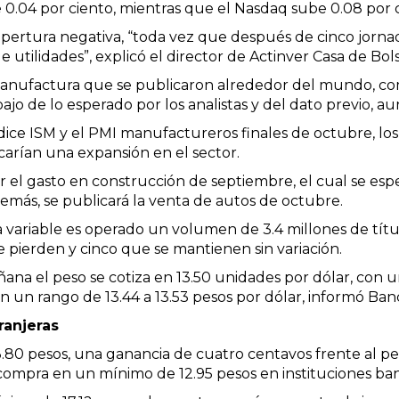
0.04 por ciento, mientras que el Nasdaq sube 0.08 por c
pertura negativa, “toda vez que después de cinco jorna
 utilidades”, explicó el director de Actinver Casa de Bol
nufactura que se publicaron alrededor del mundo, como
jo de lo esperado por los analistas y del dato previo, 
dice ISM y el PMI manufactureros finales de octubre, los 
arían una expansión en el sector.
 el gasto en construcción de septiembre, el cual se esp
emás, se publicará la venta de autos de octubre.
variable es operado un volumen de 3.4 millones de título
 pierden y cinco que se mantienen sin variación.
ana el peso se cotiza en 13.50 unidades por dólar, con un
en un rango de 13.44 a 13.53 pesos por dólar, informó Ban
tranjeras
13.80 pesos, una ganancia de cuatro centavos frente al p
e compra en un mínimo de 12.95 pesos en instituciones ba