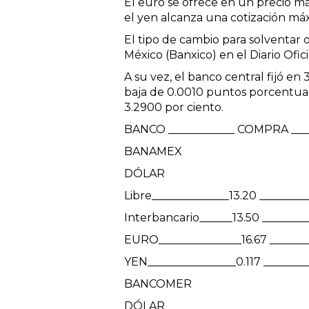
El euro se ofrece en un precio má
el yen alcanza una cotización máx
El tipo de cambio para solventar 
México (Banxico) en el Diario Ofic
A su vez, el banco central fijó en 
baja de 0.0010 puntos porcentuales
3.2900 por ciento.
BANCO ____________ COMPRA ___
BANAMEX
DÓLAR
Libre______________13.20 ________
Interbancario______13.50 _________
EURO_______________16.67 _______
YEN________________0.117 ________
BANCOMER
DÓLAR