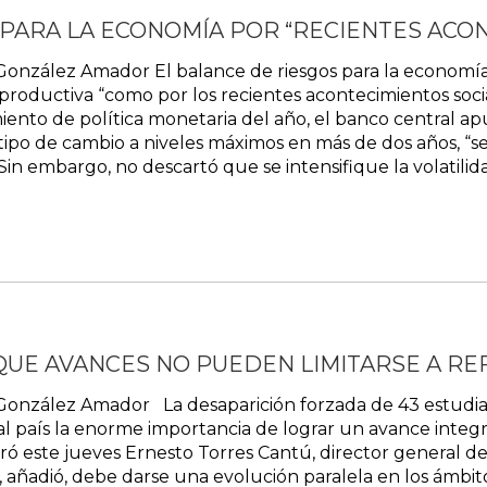
PARA LA ECONOMÍA POR “RECIENTES ACON
onzález Amador El balance de riesgos para la economía 
roductiva “como por los recientes acontecimientos social
ento de política monetaria del año, el banco central ap
l tipo de cambio a niveles máximos en más de dos años, 
in embargo, no descartó que se intensifique la volatilida
QUE AVANCES NO PUEDEN LIMITARSE A R
onzález Amador La desaparición forzada de 43 estudiante
l país la enorme importancia de lograr un avance integr
ó este jueves Ernesto Torres Cantú, director general de
añadió, debe darse una evolución paralela en los ámbito