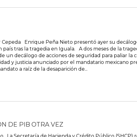
 Cepeda Enrique Peña Nieto presentó ayer su decálogo 
e en país tras la tragedia en Iguala. A dos meses de la tr
e un decálogo de acciones de seguridad para paliar la cri
dad y justicia anunciado por el mandatario mexicano pre
ndato a raíz de la desaparición de...
N DE PIB OTRA VEZ
o La Secretaría de Hacienda y Crédito Público (SHCP) r