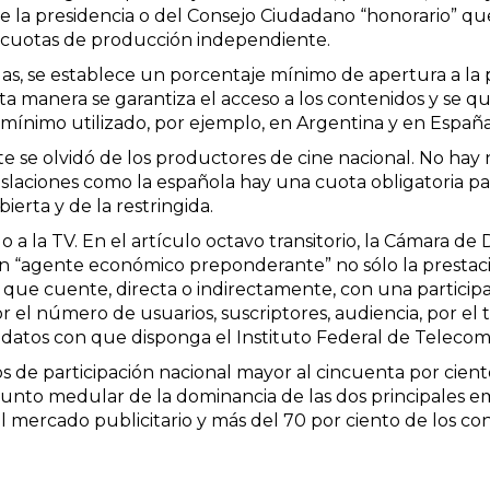
e la presidencia o del Consejo Ciudadano “honorario” qu
 cuotas de producción independiente.
das, se establece un porcentaje mínimo de apertura a la
a manera se garantiza el acceso a los contenidos y se q
je mínimo utilizado, por ejemplo, en Argentina y en España
e se olvidó de los productores de cine nacional. No hay
islaciones como la española hay una cuota obligatoria pa
bierta y de la restringida.
 a la TV. En el artículo octavo transitorio, la Cámara de 
n “agente económico preponderante” no sólo la prestación
que cuente, directa o indirectamente, con una participa
 el número de usuarios, suscriptores, audiencia, por el t
 datos con que disponga el Instituto Federal de Telecom
rios de participación nacional mayor al cincuenta por cie
unto medular de la dominancia de las dos principales empr
l mercado publicitario y más del 70 por ciento de los c