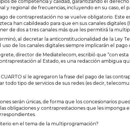
cipios de competencia y calidad, garantizando el derech
nal y regional de frecuencias, incluyendo en su caso, el 
el pago de contraprestación no se vuelve obligatorio. Est
eca han cabildeado para que en sus canales digitales (lo
er de dos a tres canales más que les permitirá la multi
minó, al decretar la anticonstitucionalidad de la Ley Tel
el uso de los canales digitales siempre implicarán el pag
grete, director de Mediatelecom, escribió que “con esta 
 contraprestación al Estado, es una redacción ambigua q
o CUARTO sí le agregaron la frase del pago de las contra
 todo tipo de servicios de sus redes (es decir, telecomun
iones serán únicas, de forma que los concesionarios pueda
as obligaciones y contraprestaciones que les imponga el
orrespondientes.
iterio en el tema de la multiprogramación?