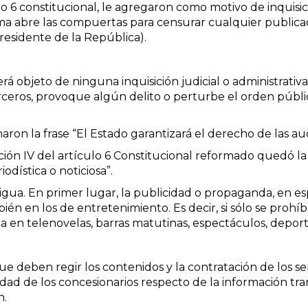
lo 6 constitucional, le agregaron como motivo de inquisició
a abre las compuertas para censurar cualquier publicaci
residente de la República).
rá objeto de ninguna inquisición judicial o administrativa
rceros, provoque algún delito o perturbe el orden públic
ron la frase “El Estado garantizará el derecho de las aud
acción IV del artículo 6 Constitucional reformado quedó l
dística o noticiosa”.
ua. En primer lugar, la publicidad o propaganda, en espec
ién en los de entretenimiento. Es decir, si sólo se prohíb
 en telenovelas, barras matutinas, espectáculos, deport
e deben regir los contenidos y la contratación de los serv
lidad de los concesionarios respecto de la información tra
n.