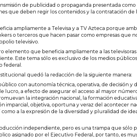
ansmisión de publicidad o propaganda presentada como in
nes que deben regir los contenidos y la contratación de l
eneficia ampliamente a Televisa y a TV Azteca porque a
brokers o terceros que hacen pasar como empresas que no
polio televisivo.
 elemento que beneficia ampliamente a las televisoras e
iente. Este tema sólo es exclusivo de los medios públic
o federal.
nstitucional quedó la redacción de la siguiente manera:
úblico con autonomía técnica, operativa, de decisión y 
es de lucro, a efecto de asegurar el acceso al mayor núm
romuevan la integración nacional, la formación educativa,
n imparcial, objetiva, oportuna y veraz del acontecer naci
como a la expresión de la diversidad y pluralidad de idea
roducción independiente, pero es una trampa que sólo pa
co asignado por el Ejecutivo Federal, por tanto, es muy