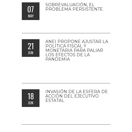
SOBREVALUACIÓN, EL
07
PROBLEMA PERSISTENTE
MAY
Carta a Banxico, SHCP y
Sheinb...
ANEI PROPONE AJUSTAR LA
21
POLÍTICA FISCAL Y
MONETARIA PARA PALIAR
JUN
LOS EFECTOS DE LA
PANDEMIA
Para más detalles de la
propu...
INVASIÓN DE LA ESFERA DE
18
ACCIÓN DEL EJECUTIVO
ESTATAL
JUN
A la opinión pública: En
fec...