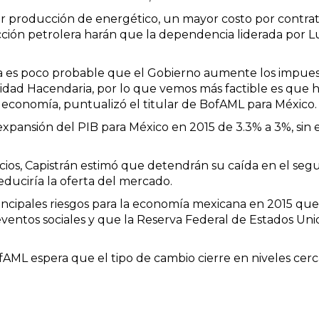
 producción de energético, un mayor costo por contrat
cción petrolera harán que la dependencia liderada por Lui
 es poco probable que el Gobierno aumente los impuestos,
idad Hacendaria, por lo que vemos más factible es que ha
economía, puntualizó el titular de BofAML para México.
xpansión del PIB para México en 2015 de 3.3% a 3%, sin
recios, Capistrán estimó que detendrán su caída en el se
educiría la oferta del mercado.
principales riesgos para la economía mexicana en 2015 que
eventos sociales y que la Reserva Federal de Estados Un
AML espera que el tipo de cambio cierre en niveles cercan