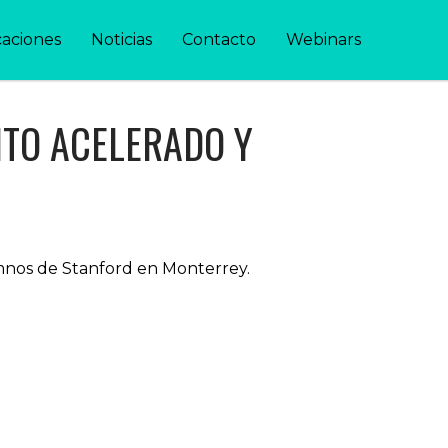
caciones
Noticias
Contacto
Webinars
NTO ACELERADO Y
umnos de Stanford en Monterrey.