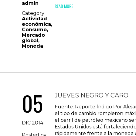
admin
READ MORE
Category
Actividad
económica
,
Consumo
,
Mercado
global
,
Moneda
05
JUEVES NEGRO Y CARO
Fuente: Reporte Índigo Por Aleja
el tipo de cambio rompieron máximo
el barril de petróleo mexicano se
DIC 2014
Estados Unidos está fortaleciendo
rápidamente frente a la moneda e
Posted by