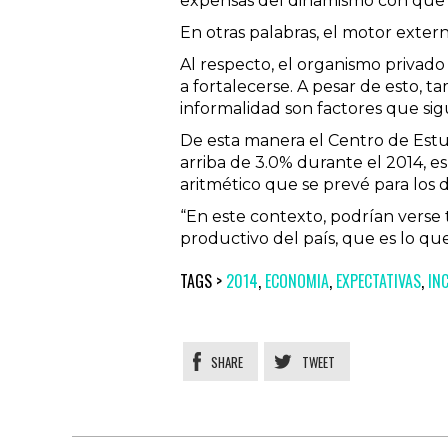
expensas del dinamismo con que 
En otras palabras, el motor exter
Al respecto, el organismo privad
a fortalecerse. A pesar de esto, 
informalidad son factores que si
De esta manera el Centro de Estu
arriba de 3.0% durante el 2014, 
aritmético que se prevé para los d
“En este contexto, podrían verse 
productivo del país, que es lo que
TAGS >
2014
,
ECONOMIA
,
EXPECTATIVAS
,
IN
SHARE
TWEET