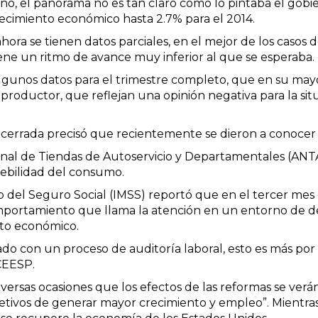
ño, el panorama no es tan claro como lo pintaba el gobie
recimiento económico hasta 2.7% para el 2014.
ora se tienen datos parciales, en el mejor de los casos d
ene un ritmo de avance muy inferior al que se esperaba.
gunos datos para el trimestre completo, que en su mayo
productor, que reflejan una opinión negativa para la si
ncerrada precisó que recientemente se dieron a conocer l
ional de Tiendas de Autoservicio y Departamentales (ANT
debilidad del consumo.
o del Seguro Social (IMSS) reportó que en el tercer mes d
portamiento que llama la atención en un entorno de deb
nto económico.
do con un proceso de auditoría laboral, esto es más por
 CEESP.
ersas ocasiones que los efectos de las reformas se verán
jetivos de generar mayor crecimiento y empleo”. Mientras