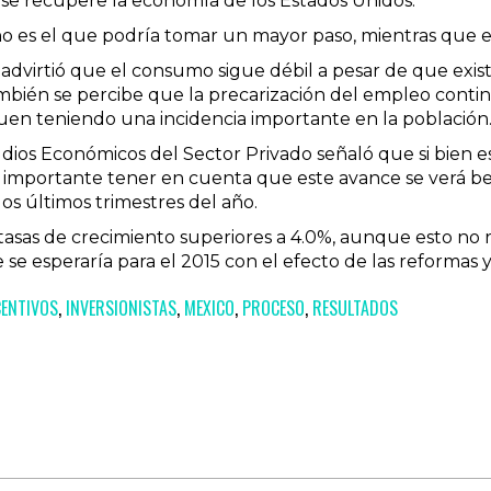
se recupere la economía de los Estados Unidos.
no es el que podría tomar un mayor paso, mientras que el
o advirtió que el consumo sigue débil a pesar de que ex
también se percibe que la precarización del empleo conti
guen teniendo una incidencia importante en la población
dios Económicos del Sector Privado señaló que si bien e
es importante tener en cuenta que este avance se verá b
os últimos trimestres del año.
tasas de crecimiento superiores a 4.0%, aunque esto no r
 se esperaría para el 2015 con el efecto de las reformas
CENTIVOS
,
INVERSIONISTAS
,
MEXICO
,
PROCESO
,
RESULTADOS