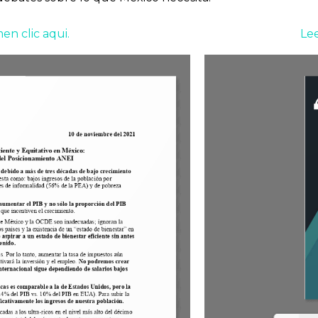
en clic aqui.
Lee