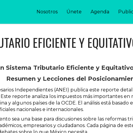
Nosotros
Únete
Agenda
Publi
TARIO EFICIENTE Y EQUITATI
n Sistema Tributario Eficiente y Equitativ
Resumen y Lecciones del Posicionamie
sarios Independientes (ANEI) publica este reporte detal
o. Este reporte analiza los impuestos más importantes e
ina y algunos países de la OCDE. El análisis está basado
iciales nacionales e internacionales.
o sea una base para discusiones sobre las reformas trib
émicos, empresarios y ciudadanos. Cada página de este 
debates sobre lo que México necesita.