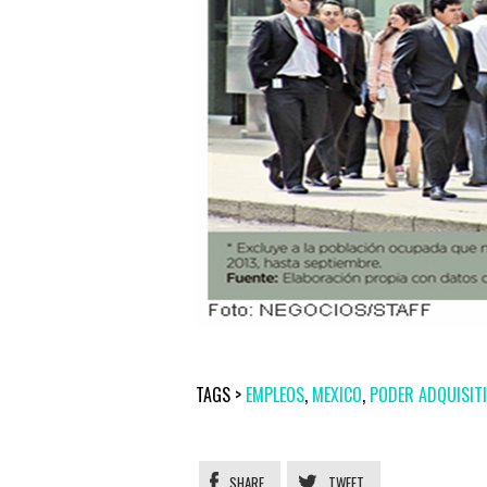
TAGS >
EMPLEOS
,
MEXICO
,
PODER ADQUISIT
SHARE
TWEET