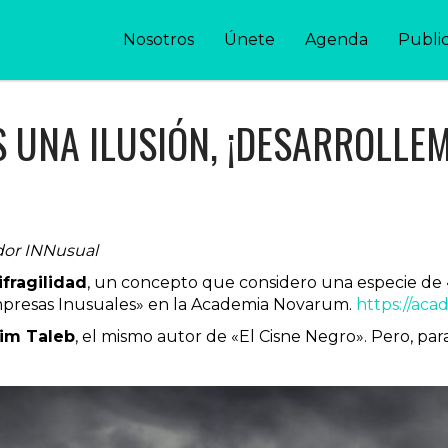
Nosotros
Únete
Agenda
Publi
S UNA ILUSIÓN, ¡DESARROLLE
dor INNusual
ifragilidad
, un concepto que considero una especie de «
presas Inusuales» en la Academia Novarum.
https://ac
im Taleb
, el mismo autor de «El Cisne Negro». Pero, pa