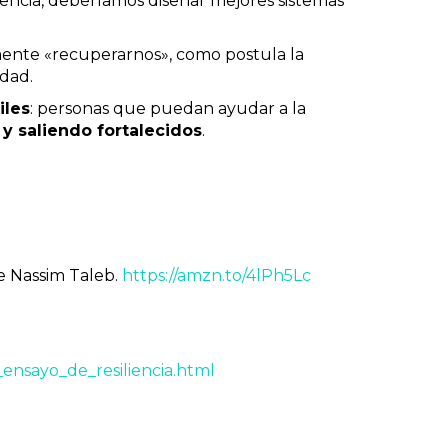
iliencia, deberíamos diseñar mejores sistemas
lemente «recuperarnos», como postula la
idad.
iles
: personas que puedan ayudar a la
y saliendo fortalecidos
.
de Nassim Taleb.
https://amzn.to/4lPh5Lc
_ensayo_de_resiliencia.html