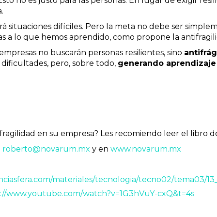
sto no es justo para las personas. En lugar de exigir res
.
ará situaciones difíciles. Pero la meta no debe ser simp
as a lo que hemos aprendido, como propone la antifragil
empresas no buscarán personas resilientes, sino
antifrág
dificultades, pero, sobre todo,
generando aprendizaje 
ifragilidad en su empresa? Les recomiendo leer el libro 
:
roberto@novarum.mx
y en
www.novarum.mx
enciasfera.com/materiales/tecnologia/tecno02/tema03/13
s://www.youtube.com/watch?v=1G3hVuY-cxQ&t=4s