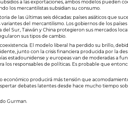
ubsidios a las exportaciones, ambos modelos pueden co
ndo los mercantilistas subsidian su consumo.
storia de las últimas seis décadas: países asiáticos que s
ariantes del mercantilismo. Los gobiernos de los países r
 del Sur, Taiwán y China protegieron sus mercados local
egularon sus tipos de cambio.
coexistencia. El modelo liberal ha perdido su brillo, debi
idente, junto con la crisis financiera producida por la d
mías estadounidense y europeas van de moderadas a fun
ra los responsables de políticas. Es probable que entonce
o económico producirá más tensión que acomodamientos 
espertar debates latentes desde hace mucho tiempo sobr
ldo Gurman.