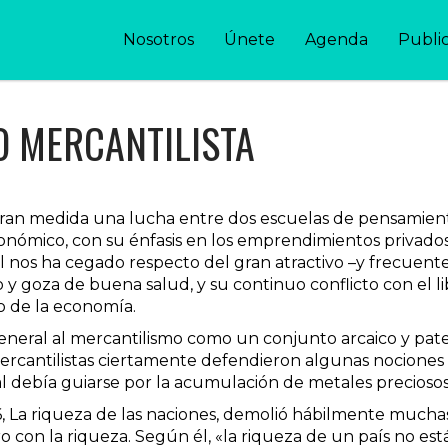
Nosotros
Únete
Agenda
Publi
O MERCANTILISTA
gran medida una lucha entre dos escuelas de pensamiento
conómico, con su énfasis en los emprendimientos privados
al nos ha cegado respecto del gran atractivo –y frecuente 
o y goza de buena salud, y su continuo conflicto con el
ro de la economía.
eneral al mercantilismo como un conjunto arcaico y pat
ercantilistas ciertamente defendieron algunas nociones 
al debía guiarse por la acumulación de metales preciosos:
 La riqueza de las naciones, demolió hábilmente muchas 
 con la riqueza. Según él, «la riqueza de un país no está