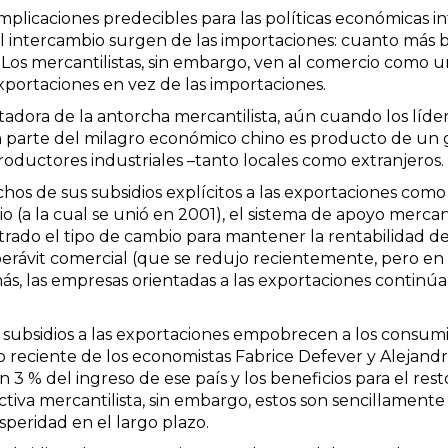
plicaciones predecibles para las políticas económicas int
 intercambio surgen de las importaciones: cuanto más bara
. Los mercantilistas, sin embargo, ven al comercio como
exportaciones en vez de las importaciones.
rtadora de la antorcha mercantilista, aún cuando los líd
 parte del milagro económico chino es producto de un g
roductores industriales –tanto locales como extranjeros.
s de sus subsidios explícitos a las exportaciones como 
(a la cual se unió en 2001), el sistema de apoyo mercan
strado el tipo de cambio para mantener la rentabilidad d
perávit comercial (que se redujo recientemente, pero e
s, las empresas orientadas a las exportaciones continúa
os subsidios a las exportaciones empobrecen a los consum
o reciente de los economistas Fabrice Defever y Alejandr
un 3 % del ingreso de ese país y los beneficios para el 
tiva mercantilista, sin embargo, estos son sencillament
peridad en el largo plazo.