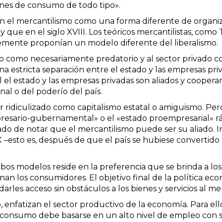
bienes de consumo de todo tipo».
n el mercantilismo como una forma diferente de organizar
 que en el siglo XVIII. Los teóricos mercantilistas, co
lemente proponían un modelo diferente del liberalismo.
ado como necesariamente predatorio y al sector privad
a estricta separación entre el estado y las empresas priv
ual el estado y las empresas privadas son aliados y coope
al o del poderío del país.
r ridiculizado como capitalismo estatal o amiguismo. P
mpresario-gubernamental» o el «estado proempresarial» 
o de notar que el mercantilismo puede ser su aliado. Inc
IX –esto es, después de que el país se hubiese convertido
os modelos reside en la preferencia que se brinda a los 
reinan los consumidores. El objetivo final de la política
arles acceso sin obstáculos a los bienes y servicios al me
io, enfatizan el sector productivo de la economía. Para 
el consumo debe basarse en un alto nivel de empleo con s