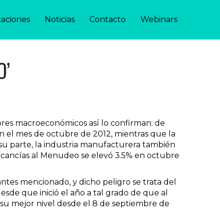
caciones
Noticias
Contacto
Webinars
O’
dores macroeconómicos así lo confirman: de
en el mes de octubre de 2012, mientras que la
u parte, la industria manufacturera también
rcancías al Menudeo se elevó 3.5% en octubre
tes mencionado, y dicho peligro se trata del
esde que inició el año a tal grado de que al
 su mejor nivel desde el 8 de septiembre de