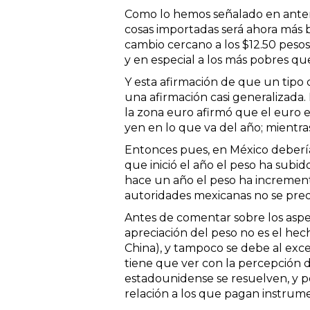
Como lo hemos señalado en anteri
cosas importadas será ahora más b
cambio cercano a los $12.50 pesos
y en especial a los más pobres qu
Y esta afirmación de que un tipo 
una afirmación casi generalizada.
la zona euro afirmó que el euro e
yen en lo que va del año; mientras
Entonces pues, en México debería
que inició el año el peso ha sub
hace un año el peso ha increment
autoridades mexicanas no se pre
Antes de comentar sobre los aspe
apreciación del peso no es el he
China), y tampoco se debe al exces
tiene que ver con la percepción 
estadounidense se resuelven, y p
relación a los que pagan instrum