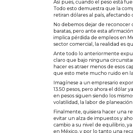
Así pues, cuando el peso está fu
Todo esto demuestra que la compe
retiran dólares al país, afectando 
No debemos dejar de reconocer q
baratas, pero ante esta afirmació
implica pérdida de empleos en M
sector comercial, la realidad es 
Ante todo lo anteriormente expues
claro que bajo ninguna circunstanc
hacer es atraer menos de esos cap
que esto mete mucho ruido en la
Imagínese a un empresario expor
13.50 pesos, pero ahora el dólar 
en pesos siguen siendo los mismos
volatilidad, la labor de planeaci
Finalmente, quisiera hacer una r
evitar un alza de impuestos y ahor
cambio a su nivel de equilibrio, 
en México, y por lo tanto una rec