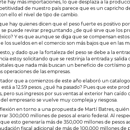
erte hay más importaciones, lo que desplaza a la produc
titividad de nuestro país parece que es un capricho de l
con ello el nivel de tipo de cambio.
ue hay quienes dicen que el peso fuerte es positivo po
n se puede revirar preguntando ¿de qué sirve que los pr
éxico? Y es que aunque se diga que se compensan estos
que los sueldos en el comercio son más bajos que en las 
to, y dado que la fortaleza del peso se debe a la entrad
ia estoy solicitando que se restrinja la entrada y salida d
itales que nada más buscan un beneficio de cortísimo pl
s operaciones de las empresas.
tador que a comienzos de este año elaboró un catalogo 
ya está a 12.59 pesos. ¿qué ha pasado? Pues que este pr
, pero sus ingresos por sus ventas al exterior han caído 
ón del empresario se vuelve muy compleja y riesgosa.
eflexión en torno a una propuesta de Martí Batres, qui
rar 300,000 millones de pesos al erario federal. Al respec
ya que esto generaría más de 350,000 millones de pesos a
audación fiscal adicional de más de 100,000 millones de 