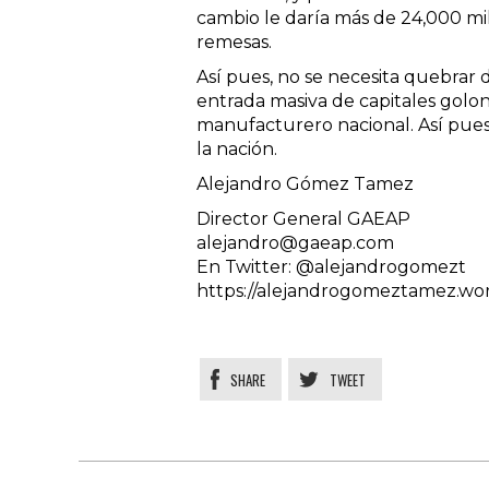
cambio le daría más de 24,000 mil
remesas.
Así pues, no se necesita quebrar 
entrada masiva de capitales golond
manufacturero nacional. Así pues,
la nación.
Alejandro Gómez Tamez
Director General GAEAP
alejandro@gaeap.com
En Twitter: @alejandrogomezt
https://alejandrogomeztamez.wo
SHARE
TWEET