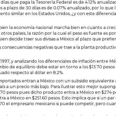
8 días que paga la Tesorería Federal es de 4.12% anualiza
os a plazo de 30 días es de 0.07% anualizado, por lo que 
nto similar en los Estados Unidos, ¿y con este diferencia
 bien la economía nacional marcha bien en cuanto a crec
otros países, la razón por la cual el peso es fuerte es p
ien decide traer sus divisas a México al plazo que prefier
s consecuencias negativas que trae a la planta producti
97, y analizando los diferenciales de inflación entre M
bio de equilibrio debe estar en torno a los $13.70 pesos 
uado respecto al dólar en 8.2%.
importados entran a México con un subsidio equivalente a
aís a un precio más bajo. Para ilustrar esto mejor supo
13.70 pesos pues dicho producto entra a México en $274 pes
a a México en $251.60 pesos. Esto implica que si un par
.70 el empresario mexicano si puede competir, pero cuan