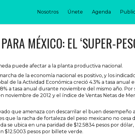
Nosotros
Únete
Agenda
Publi
PARA MÉXICO: EL ‘SUPER-PES
neda puede afectar a la planta productiva nacional.
marcha de la economía nacional es positivo, y los indica
obal de la Actividad Económica creció 4.3% a tasa anual 
8% a tasa anual durante noviembre del mismo año. Por s
n noviembre de 2012 y el índice de Ventas Netas de Me
evado que amenaza con descarrilar el buen desempeño an
 es que la racha de fortaleza del peso mexicano no cesa d
eda se ubica en una paridad de $12.5834 pesos por dólar,
en $12.5003 pesos por billete verde.