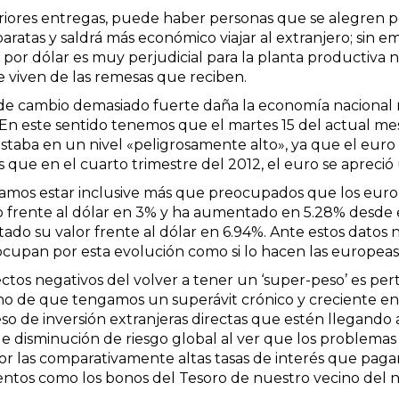
ores entregas, puede haber personas que se alegren por
aratas y saldrá más económico viajar al extranjero; sin e
 por dólar es muy perjudicial para la planta productiva 
e viven de las remesas que reciben.
de cambio demasiado fuerte daña la economía nacional no 
 En este sentido tenemos que el martes 15 del actual mes
staba en un nivel «peligrosamente alto», ya que el euro 
 que en el cuarto trimestre del 2012, el euro se apreció 
mos estar inclusive más que preocupados que los europ
ido frente al dólar en 3% y ha aumentado en 5.28% desde
ado su valor frente al dólar en 6.94%. Ante estos dato
ocupan por esta evolución como si lo hacen las europea
ctos negativos del volver a tener un ‘super-peso’ es per
cho de que tengamos un superávit crónico y creciente en
o de inversión extranjeras directas que estén llegando al
de disminución de riesgo global al ver que los problemas
or las comparativamente altas tasas de interés que pa
entos como los bonos del Tesoro de nuestro vecino del n