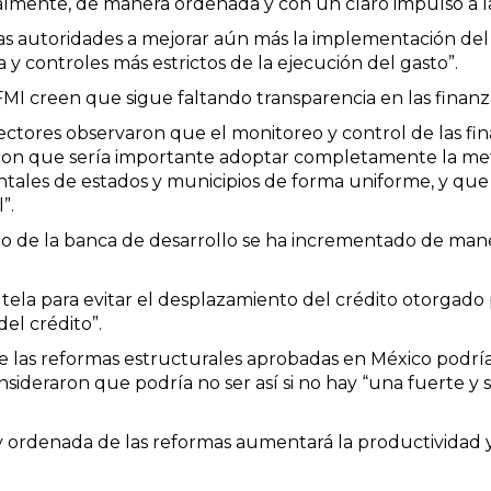
lmente, de manera ordenada y con un claro impulso a la
 las autoridades a mejorar aún más la implementación de
 y controles más estrictos de la ejecución del gasto”.
 FMI creen que sigue faltando transparencia en las finanz
rectores observaron que el monitoreo y control de las fi
icaron que sería importante adoptar completamente la m
tales de estados y municipios de forma uniforme, y que
”.
 de la banca de desarrollo se ha incrementado de mane
a para evitar el desplazamiento del crédito otorgado po
el crédito”.
e las reformas estructurales aprobadas en México podrí
 consideraron que podría no ser así si no hay “una fuerte
 ordenada de las reformas aumentará la productividad y