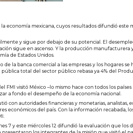
 la economía mexicana, cuyos resultados difundió este m
mente y sigue por debajo de su potencial. El desempleo
lación sigue en ascenso. Y la producción manufacturera 
mía de Estados Unidos.
to de la banca comercial a las empresas y los hogares s
 pública total del sector público rebasa ya 4% del Produ
el FMI visitó México –lo mismo hace con todos los países
lizar a fondo el desempeño de la economía nacional.
cutió con autoridades financieras y monetarias, analistas, 
es económicos del país. Con la información recabada, l
I.
rnes 7 y este miércoles 12 difundió la evaluación que los 
presentaron los integrantes de la misión que visitó el pa