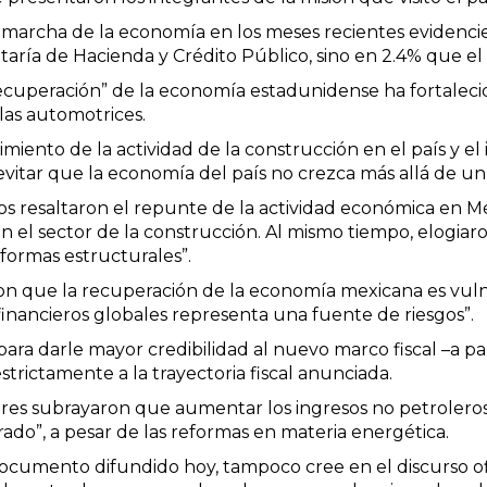
marcha de la economía en los meses recientes evidencie 
taría de Hacienda y Crédito Público, sino en 2.4% que e
 recuperación” de la economía estadunidense ha fortale
las automotrices.
imiento de la actividad de la construcción en el país y e
vitar que la economía del país no crezca más allá de u
tivos resaltaron el repunte de la actividad económica en
 el sector de la construcción. Al mismo tiempo, elogiaro
formas estructurales”.
on que la recuperación de la economía mexicana es vuln
 financieros globales representa una fuente de riesgos”.
ara darle mayor credibilidad al nuevo marco fiscal –a pa
trictamente a la trayectoria fiscal anunciada.
res subrayaron que aumentar los ingresos no petroleros s
ado”, a pesar de las reformas en materia energética.
cumento difundido hoy, tampoco cree en el discurso ofic