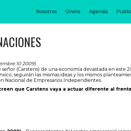
Nosotros
Únete
Agenda
Publi
GNACIONES
iembre 10 2009)
ste señor (Carstens) de una economía devastada en est
xico, seguirán las mismas ideas y los mismos planteamien
ión Nacional de Empresarios Independientes.
reen que Carstens vaya a actuar diferente al frent