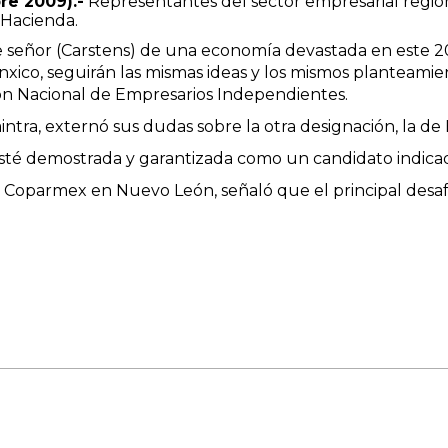
re 2009).-
Representantes del sector empresarial reg
 Hacienda.
ste señor (Carstens) de una economía devastada en est
xico, seguirán las mismas ideas y los mismos planteamien
ión Nacional de Empresarios Independientes.
aintra, externó sus dudas sobre la otra designación, la d
sté demostrada y garantizada como un candidato indicad
a Coparmex en Nuevo León, señaló que el principal desaf